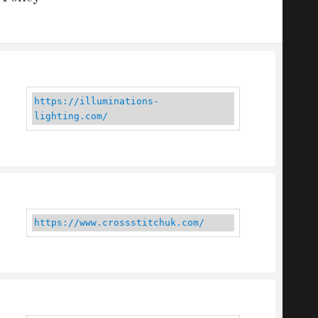
https://illuminations-
lighting.com/
https://www.crossstitchuk.com/