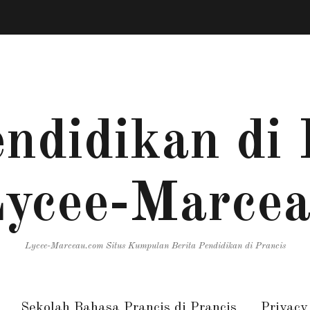
endidikan di 
ycee-Marce
Lycee-Marceau.com Situs Kumpulan Berita Pendidikan di Prancis
Sekolah Bahasa Prancis di Prancis
Privacy