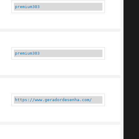
premium303
premium303
https://www.geradordesenha.com/