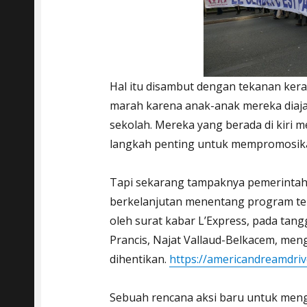
Hal itu disambut dengan tekanan keras
marah karena anak-anak mereka diaj
sekolah. Mereka yang berada di kiri
langkah penting untuk mempromosikan
Tapi sekarang tampaknya pemerintah
berkelanjutan menentang program t
oleh surat kabar L’Express, pada tan
Prancis, Najat Vallaud-Belkacem, 
dihentikan.
https://americandreamdriv
Sebuah rencana aksi baru untuk meng