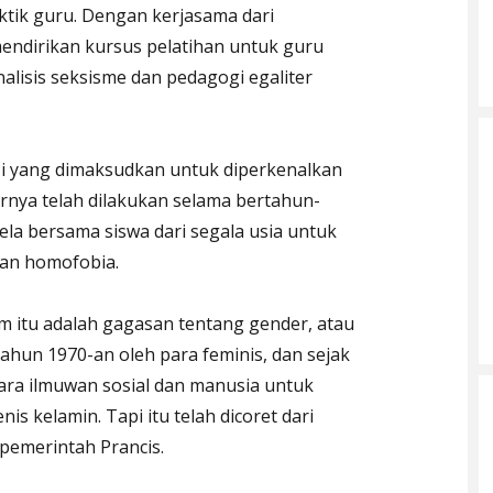
tik guru. Dengan kerjasama dari
mendirikan kursus pelatihan untuk guru
alisis seksisme dan pedagogi egaliter
si yang dimaksudkan untuk diperkenalkan
rnya telah dilakukan selama bertahun-
ela bersama siswa dari segala usia untuk
dan homofobia.
m itu adalah gagasan tentang gender, atau
tahun 1970-an oleh para feminis, dan sejak
para ilmuwan sosial dan manusia untuk
is kelamin. Tapi itu telah dicoret dari
 pemerintah Prancis.