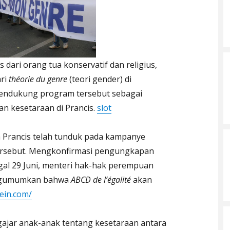
 dari orang tua konservatif dan religius,
ari
théorie du genre
(teori gender) di
 mendukung program tersebut sebagai
 kesetaraan di Prancis.
slot
 Prancis telah tunduk pada kampanye
ersebut. Mengkonfirmasi pengungkapan
ggal 29 Juni, menteri hak-hak perempuan
mengumumkan bahwa
ABCD de l’égalité
akan
ein.com/
ajar anak-anak tentang kesetaraan antara