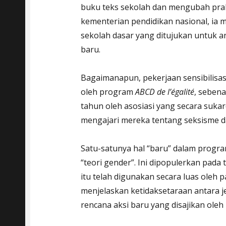
buku teks sekolah dan mengubah prak
kementerian pendidikan nasional, ia 
sekolah dasar yang ditujukan untuk an
baru.
Bagaimanapun, pekerjaan sensibilisa
oleh program
ABCD de l’égalité
, sebena
tahun oleh asosiasi yang secara sukar
mengajari mereka tentang seksisme 
Satu-satunya hal “baru” dalam progra
“teori gender”. Ini dipopulerkan pada 
itu telah digunakan secara luas oleh 
menjelaskan ketidaksetaraan antara jen
rencana aksi baru yang disajikan oleh