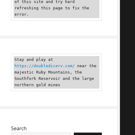
of this site and try hard 
refreshing this page to fix the 
error.
Stay and play at 
https://doubledicerv.com/
 near the 
majestic Ruby Mountains, the 
Southfork Reservoir and the large 
northern gold mines
Search