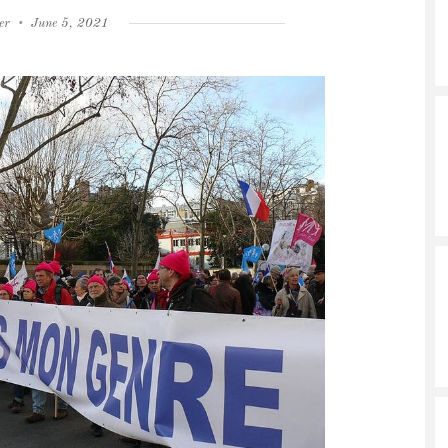
Posted
er
June 5, 2021
on