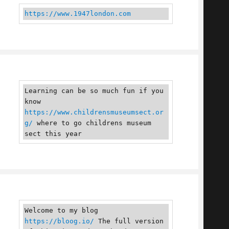
https://www.1947london.com
Learning can be so much fun if you 
know 
https://www.childrensmuseumsect.or
g/
 where to go childrens museum 
sect this year
Welcome to my blog 
https://bloog.io/
 The full version 