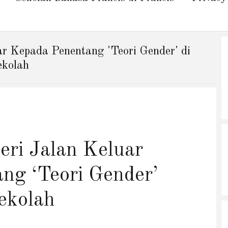
r Kepada Penentang 'Teori Gender' di
ekolah
ri Jalan Keluar
ng ‘Teori Gender’
Sekolah