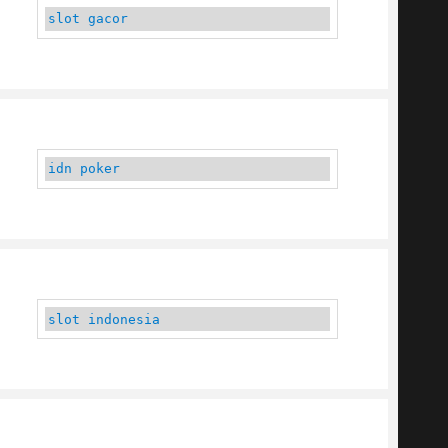
slot gacor
idn poker
slot indonesia