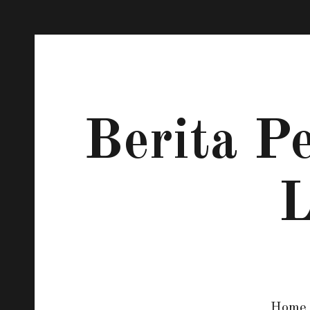
Berita P
L
Home