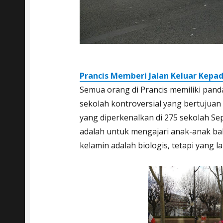
Prancis Memberi Jalan Keluar Kepad
Semua orang di Prancis memiliki pan
sekolah kontroversial yang bertujua
yang diperkenalkan di 275 sekolah Se
adalah untuk mengajari anak-anak ba
kelamin adalah biologis, tetapi yang la