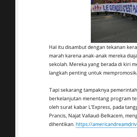
Hal itu disambut dengan tekanan keras
marah karena anak-anak mereka diaj
sekolah. Mereka yang berada di kiri
langkah penting untuk mempromosikan
Tapi sekarang tampaknya pemerintah
berkelanjutan menentang program t
oleh surat kabar L’Express, pada tan
Prancis, Najat Vallaud-Belkacem, 
dihentikan.
https://americandreamdriv