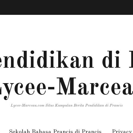
endidikan di 
ycee-Marce
Lycee-Marceau.com Situs Kumpulan Berita Pendidikan di Prancis
Sekolah Bahasa Prancis di Prancis
Privacy